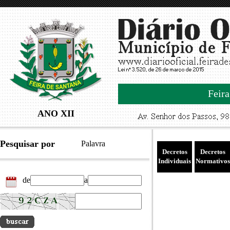
Feira
ANO XII
Pesquisar por
Palavra
Decretos
Decretos
Individuais
Normativos
de
a