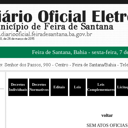
Feira de Santana, Bahia - sexta-feira, 7 
Decretos
Decretos
Leis
Editais
Leis
Licita
Individuais
Normativos
Complementares
voltar
SEM ATOS OFICIAS