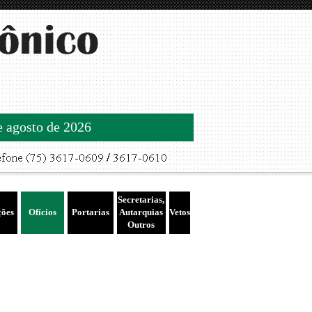
de agosto de 2026
Secretarias,
ções
Ofícios
Portarias
Autarquias
Vetos
Outros