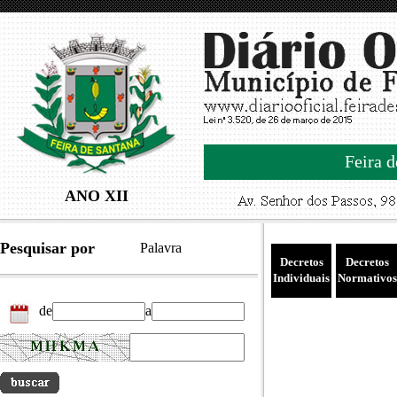
Feira d
ANO XII
Pesquisar por
Palavra
Decretos
Decretos
Individuais
Normativos
de
a