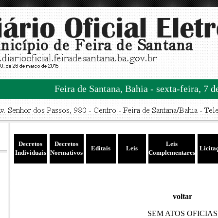
Feira de Santana, Bahia - sexta-feira, 7 
Decretos
Decretos
Leis
Editais
Leis
Licita
Individuais
Normativos
Complementares
voltar
SEM ATOS OFICIAS