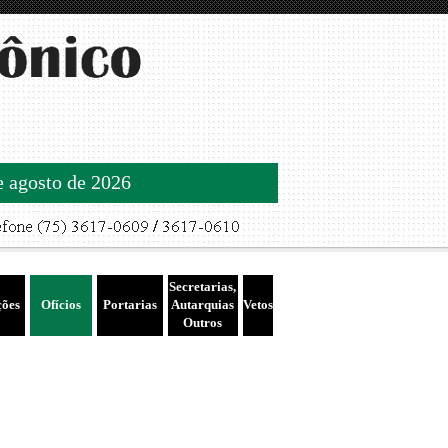
de agosto de 2026
Secretarias,
ções
Ofícios
Portarias
Autarquias
Vetos
Outros