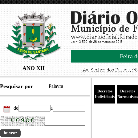
Feira d
ANO XII
Pesquisar por
Palavra
Decretos
Decretos
Individuais
Normativos
de
a