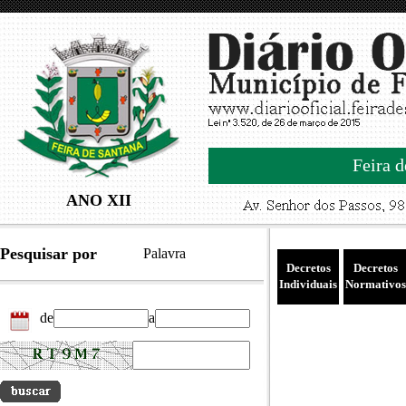
Feira d
ANO XII
Pesquisar por
Palavra
Decretos
Decretos
Individuais
Normativos
de
a