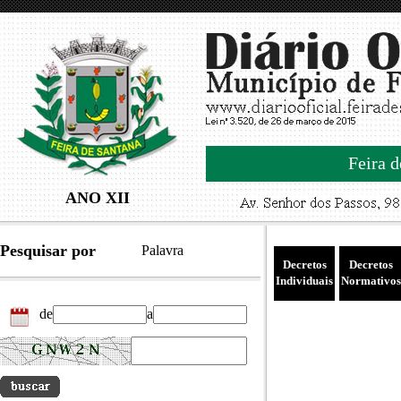
Feira d
ANO XII
Pesquisar por
Palavra
Decretos
Decretos
Individuais
Normativos
de
a