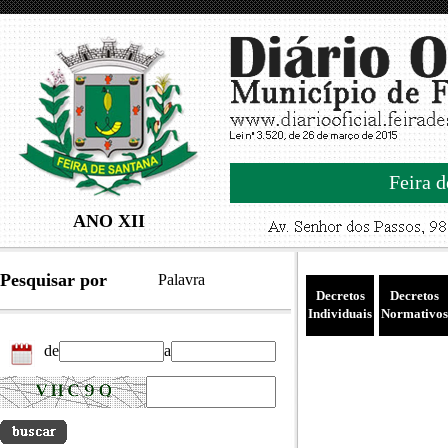
Feira d
ANO XII
Pesquisar por
Palavra
Decretos
Decretos
Individuais
Normativos
de
a