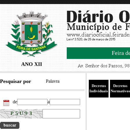
Feira d
ANO XII
Pesquisar por
Palavra
Decretos
Decretos
Individuais
Normativos
de
a