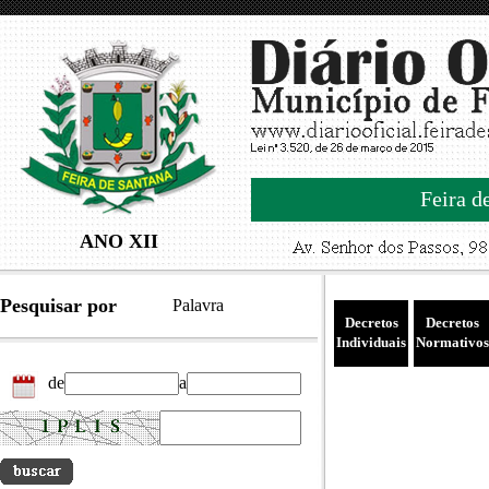
Feira d
ANO XII
Pesquisar por
Palavra
Decretos
Decretos
Individuais
Normativos
de
a