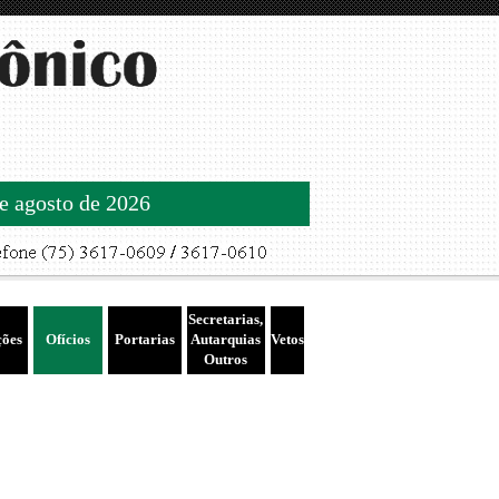
de agosto de 2026
Secretarias,
ções
Ofícios
Portarias
Autarquias
Vetos
Outros