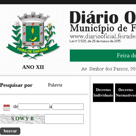
Feira d
ANO XII
Pesquisar por
Palavra
Decretos
Decretos
Individuais
Normativos
de
a