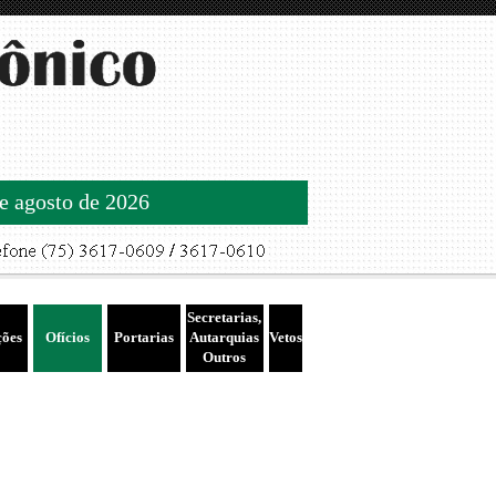
de agosto de 2026
Secretarias,
ções
Ofícios
Portarias
Autarquias
Vetos
Outros