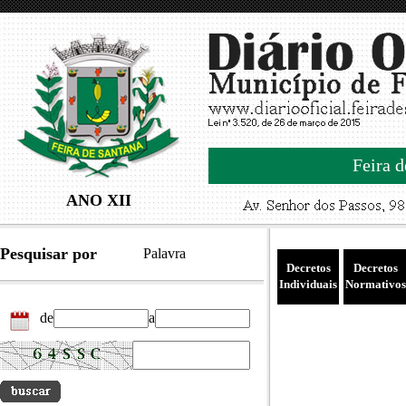
Feira d
ANO XII
Pesquisar por
Palavra
Decretos
Decretos
Individuais
Normativos
de
a