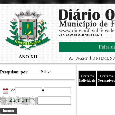
Feira d
ANO XII
Pesquisar por
Palavra
Decretos
Decretos
Individuais
Normativos
de
a