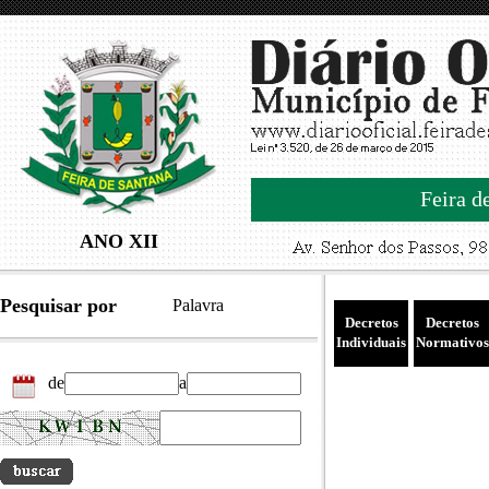
Feira d
ANO XII
Pesquisar por
Palavra
Decretos
Decretos
Individuais
Normativos
de
a