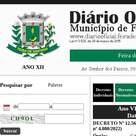
Feira d
ANO XII
Pesquisar por
Palavra
Decretos
Decretos
Individuais
Normativos
de
a
Ano VII
Dat
DECRETO Nº 12.563
nº 4.080/2022)
Órgão:
Gab