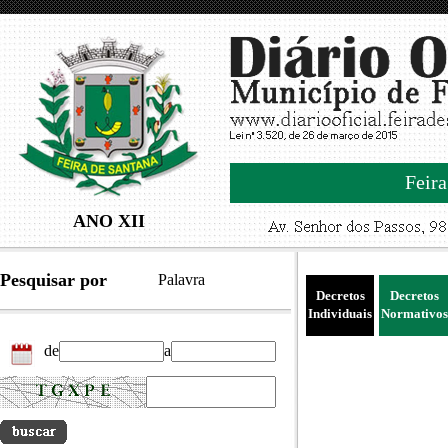
Feira
ANO XII
Pesquisar por
Palavra
Decretos
Decretos
Individuais
Normativos
de
a