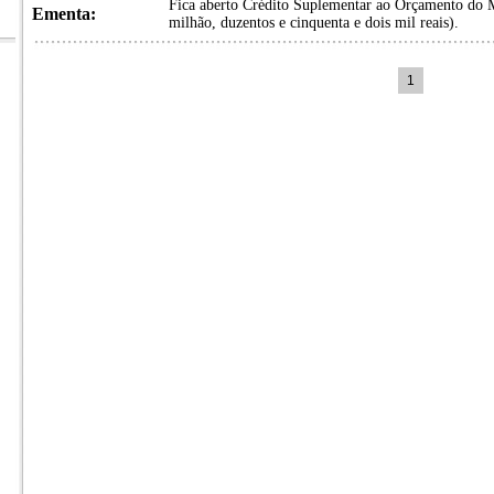
Fica aberto Crédito Suplementar ao Orçamento do 
Ementa:
milhão, duzentos e cinquenta e dois mil reais).
1