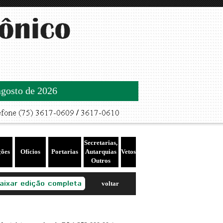
agosto de 2026
Secretarias,
ções
Ofícios
Portarias
Autarquias
Vetos
Outros
voltar