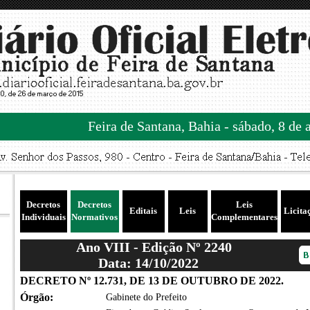
Feira de Santana, Bahia - sábado, 8 de 
Decretos
Decretos
Leis
Editais
Leis
Licita
Individuais
Normativos
Complementares
Ano VIII - Edição Nº 2240
Data: 14/10/2022
DECRETO Nº 12.731, DE 13 DE OUTUBRO DE 2022.
Órgão:
Gabinete do Prefeito