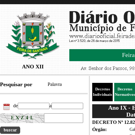
Feira
ANO XII
Pesquisar por
Palavra
Decretos
Decretos
Individuais
Normativos
de
a
Ano IX - 
Dat
DECRETO Nº 12.82
Órgão:
Gab