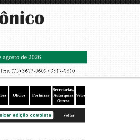
de agosto de 2026
Secretarias,
ções
Ofícios
Portarias
Autarquias
Vetos
Outros
voltar