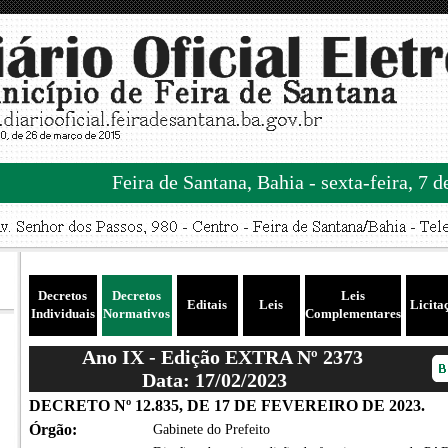
Feira de Santana, Bahia - sexta-feira, 7 
Decretos
Decretos
Leis
Editais
Leis
Licita
Individuais
Normativos
Complementares
Ano IX - Edição EXTRA Nº 2373
Data: 17/02/2023
DECRETO Nº 12.835, DE 17 DE FEVEREIRO DE 2023.
Órgão:
Gabinete do Prefeito