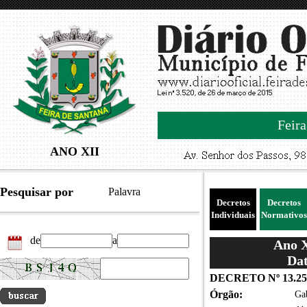
Feira
ANO XII
Pesquisar por
Palavra
Decretos
Decretos
Individuais
Normativos
de
a
Ano X
Dat
DECRETO Nº 13.25
Órgão:
Gab