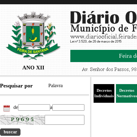
Feira d
ANO XII
Pesquisar por
Palavra
Decretos
Decretos
Individuais
Normativos
de
a