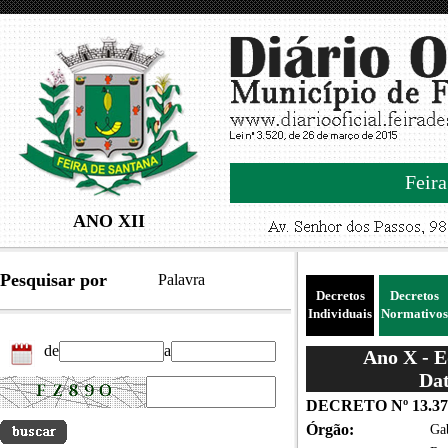
Feira
ANO XII
Pesquisar por
Palavra
Decretos
Decretos
Individuais
Normativos
de
a
Ano X - 
Dat
DECRETO Nº 13.37
Órgão:
Gab