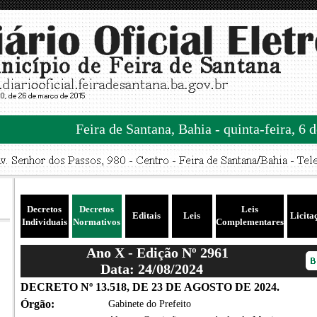
Feira de Santana, Bahia - quinta-feira, 6 
Decretos
Decretos
Leis
Editais
Leis
Licita
Individuais
Normativos
Complementares
Ano X - Edição Nº 2961
Data: 24/08/2024
DECRETO Nº 13.518, DE 23 DE AGOSTO DE 2024.
Órgão:
Gabinete do Prefeito