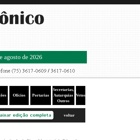
de agosto de 2026
Secretarias,
ções
Ofícios
Portarias
Autarquias
Vetos
Outros
voltar