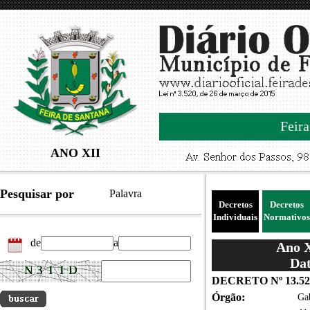
Feira
ANO XII
Pesquisar por
Palavra
Decretos
Decretos
Individuais
Normativos
de
a
Ano X
Dat
DECRETO Nº 13.52
Órgão:
Gab