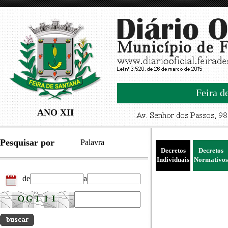
Feira d
ANO XII
Pesquisar por
Palavra
Decretos
Decretos
Individuais
Normativos
de
a