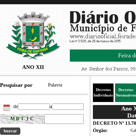
Feira d
ANO XII
Pesquisar por
Palavra
Decretos
Decretos
Individuais
Normativos
de
a
Ano X
Dat
DECRETO Nº 13.78
Órgão:
Gab