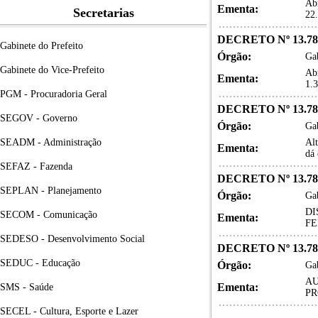
Abr
Ementa:
Secretarias
22
DECRETO Nº 13.78
Gabinete do Prefeito
Órgão:
Gab
Gabinete do Vice-Prefeito
Abr
Ementa:
1.
PGM - Procuradoria Geral
DECRETO Nº 13.78
SEGOV - Governo
Órgão:
Gab
SEADM - Administração
Al
Ementa:
dá 
SEFAZ - Fazenda
DECRETO Nº 13.78
SEPLAN - Planejamento
Órgão:
Gab
DI
SECOM - Comunicação
Ementa:
FE
SEDESO - Desenvolvimento Social
DECRETO Nº 13.78
SEDUC - Educação
Órgão:
Gab
AU
Ementa:
SMS - Saúde
PR
SECEL - Cultura, Esporte e Lazer