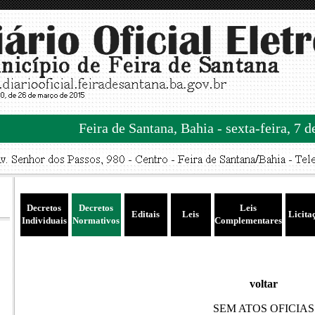
Feira de Santana, Bahia - sexta-feira, 7 
Decretos
Decretos
Leis
Editais
Leis
Licita
Individuais
Normativos
Complementares
voltar
SEM ATOS OFICIAS