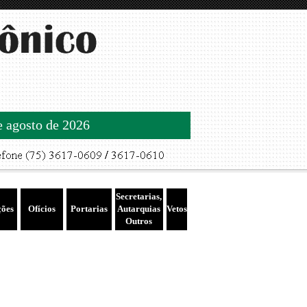
de agosto de 2026
Secretarias,
ções
Ofícios
Portarias
Autarquias
Vetos
Outros