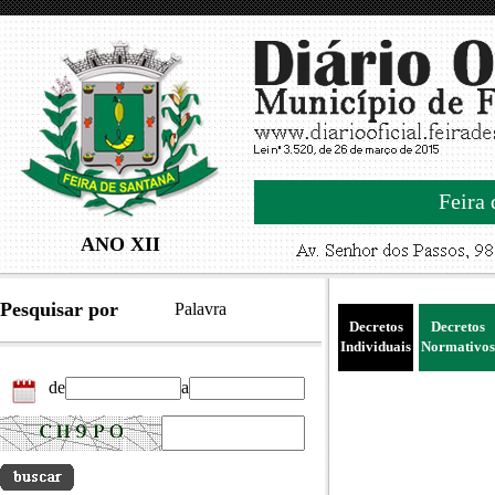
Feira 
ANO XII
Pesquisar por
Palavra
Decretos
Decretos
Individuais
Normativos
de
a