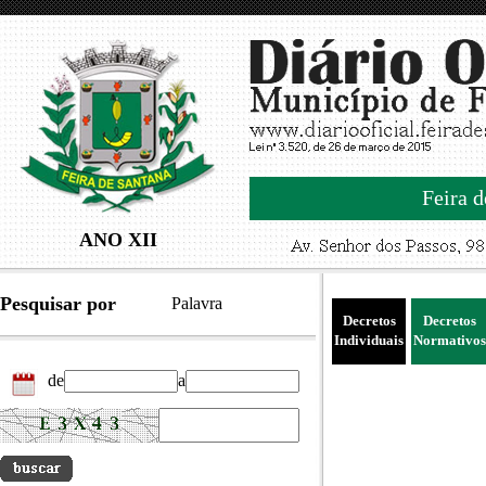
Feira d
ANO XII
Pesquisar por
Palavra
Decretos
Decretos
Individuais
Normativos
de
a