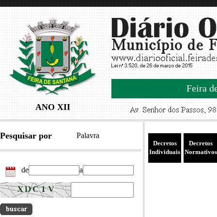
Feira d
ANO XII
Pesquisar por
Palavra
Decretos
Decretos
Individuais
Normativos
de
a