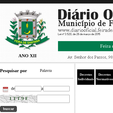
Feira 
ANO XII
Pesquisar por
Palavra
Decretos
Decretos
Individuais
Normativos
de
a