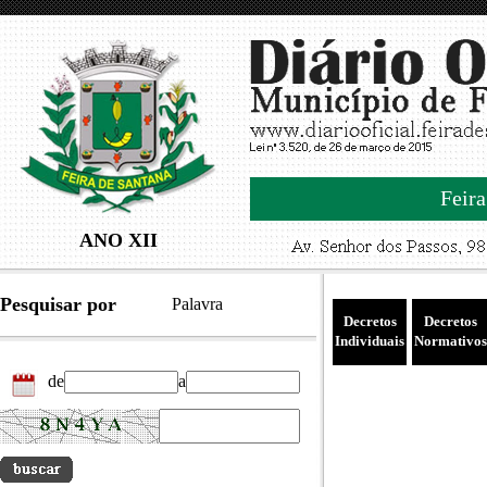
Feira
ANO XII
Pesquisar por
Palavra
Decretos
Decretos
Individuais
Normativos
de
a