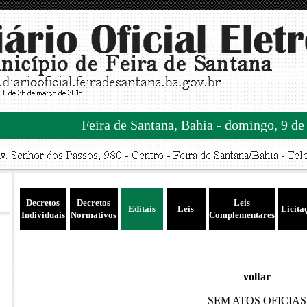
Feira de Santana, Bahia - domingo, 9 de
Decretos
Decretos
Leis
Editais
Leis
Licita
Individuais
Normativos
Complementares
voltar
SEM ATOS OFICIAS