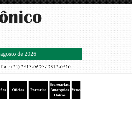
 agosto de 2026
Secretarias,
ções
Ofícios
Portarias
Autarquias
Vetos
Outros