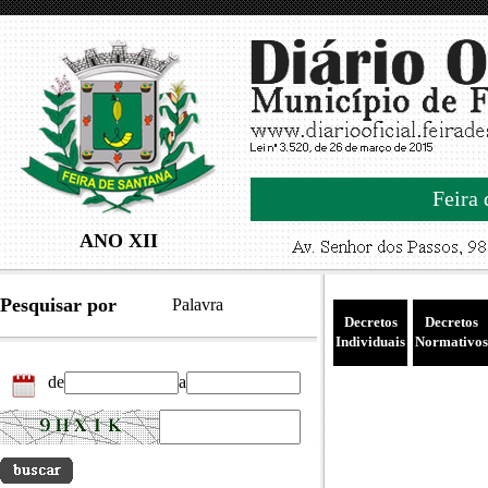
Feira 
ANO XII
Pesquisar por
Palavra
Decretos
Decretos
Individuais
Normativos
de
a