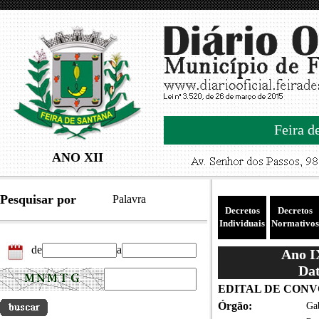
Feira d
ANO XII
Pesquisar por
Palavra
Decretos
Decretos
Individuais
Normativos
de
a
Ano IX
Dat
EDITAL DE CONVO
Órgão:
Gab