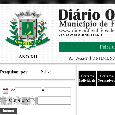
Feira d
ANO XII
Pesquisar por
Palavra
Decretos
Decretos
Individuais
Normativos
de
a