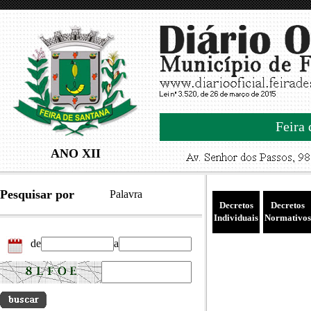
Feira 
ANO XII
Pesquisar por
Palavra
Decretos
Decretos
Individuais
Normativos
de
a