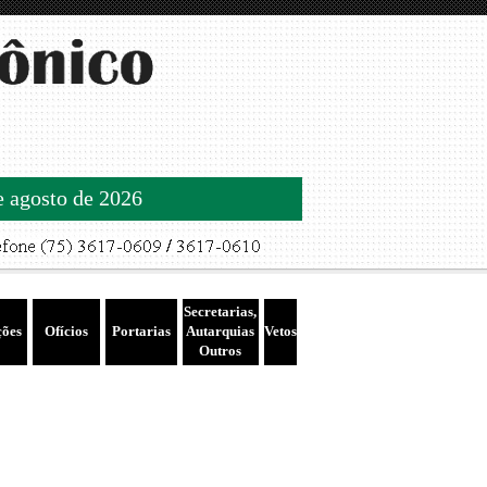
de agosto de 2026
Secretarias,
ções
Ofícios
Portarias
Autarquias
Vetos
Outros