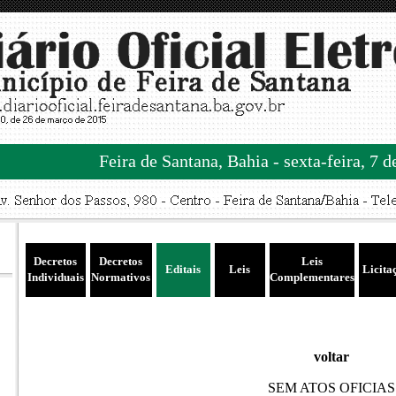
Feira de Santana, Bahia - sexta-feira, 7 
Decretos
Decretos
Leis
Editais
Leis
Licita
Individuais
Normativos
Complementares
voltar
SEM ATOS OFICIAS