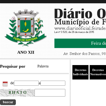
Feira d
ANO XII
Pesquisar por
Palavra
Decretos
Decretos
Individuais
Normativos
de
a