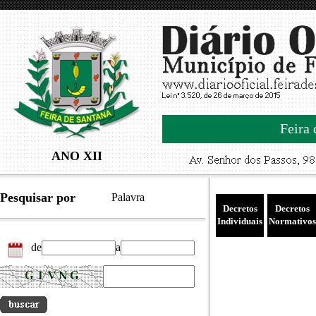
Feira 
ANO XII
Pesquisar por
Palavra
Decretos
Decretos
Individuais
Normativos
de
a