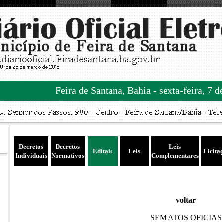
Feira de Santana, Bahia - sexta-feira, 7 
Decretos
Decretos
Leis
Editais
Leis
Licita
Individuais
Normativos
Complementares
voltar
SEM ATOS OFICIAS