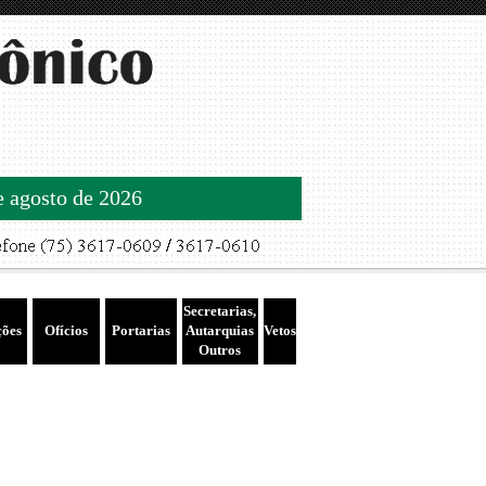
de agosto de 2026
Secretarias,
ções
Ofícios
Portarias
Autarquias
Vetos
Outros