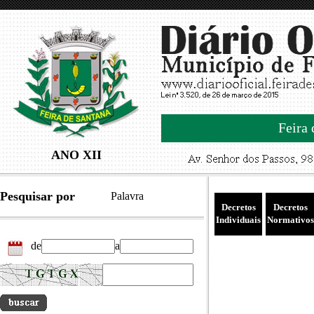
Feira 
ANO XII
Pesquisar por
Palavra
Decretos
Decretos
Individuais
Normativos
de
a