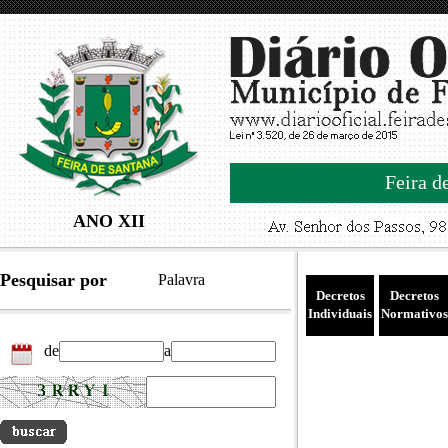
Feira d
ANO XII
Pesquisar por
Palavra
Decretos
Decretos
Individuais
Normativos
de
a