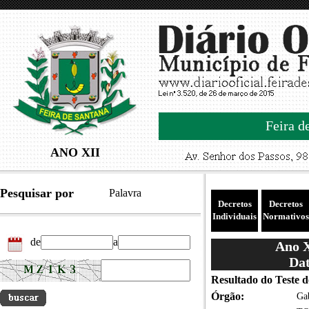
Feira d
ANO XII
Pesquisar por
Palavra
Decretos
Decretos
Individuais
Normativos
de
a
Ano X
Dat
Resultado do Teste d
Órgão:
Gab