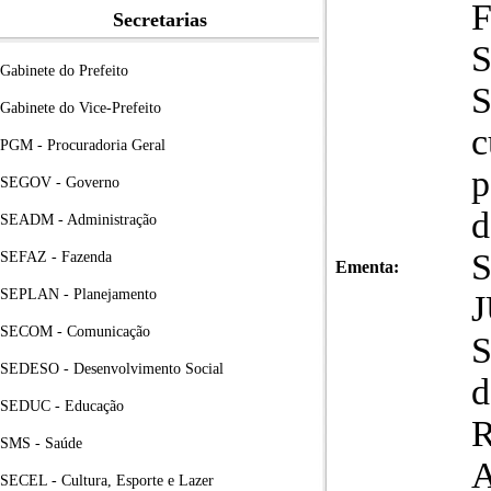
F
Secretarias
S
Gabinete do Prefeito
S
Gabinete do Vice-Prefeito
c
PGM - Procuradoria Geral
p
SEGOV - Governo
d
SEADM - Administração
S
SEFAZ - Fazenda
Ementa:
SEPLAN - Planejamento
SECOM - Comunicação
S
SEDESO - Desenvolvimento Social
d
SEDUC - Educação
R
SMS - Saúde
A
SECEL - Cultura, Esporte e Lazer