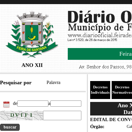
Feira
ANO XII
Pesquisar por
Palavra
Decretos
Decretos
Individuais
Normativos
de
a
Ano X
Dat
EDITAL DE CONVO
Órgão:
Gab