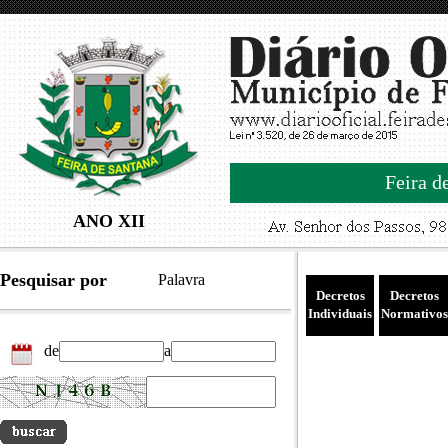
Feira d
ANO XII
Pesquisar por
Palavra
Decretos
Decretos
Individuais
Normativos
de
a