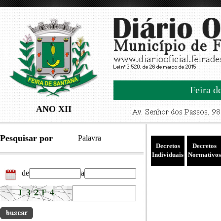
Feira d
ANO XII
Pesquisar por
Palavra
Decretos
Decretos
Individuais
Normativos
de
a