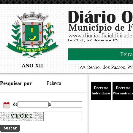
Feira
ANO XII
Pesquisar por
Palavra
Decretos
Decretos
Individuais
Normativos
de
a